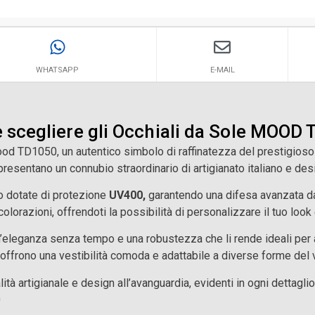
WHATSAPP
E-MAIL
 scegliere gli Occhiali da Sole MOOD
Mood TD1050, un autentico simbolo di raffinatezza del prestigioso
ppresentano un connubio straordinario di artigianato italiano e d
o dotate di protezione
UV400,
garantendo una difesa avanzata dai 
colorazioni, offrendoti la possibilità di personalizzare il tuo look 
n’eleganza senza tempo e una robustezza che li rende ideali per a
 offrono una vestibilità comoda e adattabile a diverse forme del 
tà artigianale e design all’avanguardia, evidenti in ogni dettaglio 
0