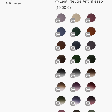
Lenti Neutre Antiriflesso
Antiriflesso
(
19,00
€
)