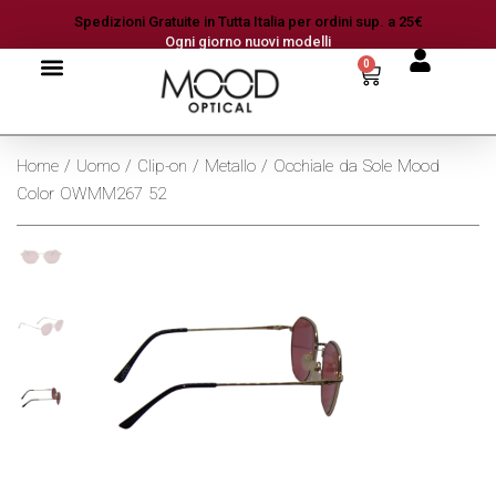
Spedizioni Gratuite in Tutta Italia per ordini sup. a 25€
Ogni giorno nuovi modelli
0
Home
/
Uomo
/
Clip-on
/
Metallo
/ Occhiale da Sole Mood
Color OWMM267 52