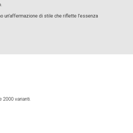
o.
 un’affermazione di stile che riflette l’essenza
e 2000 varianti.