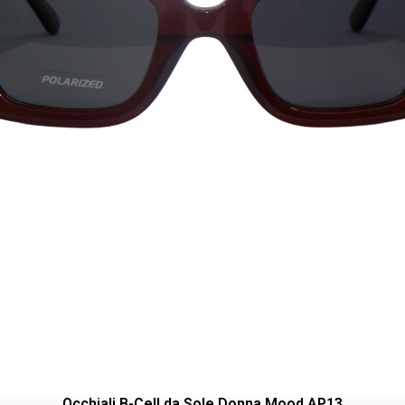
Occhiali B-Cell da Sole Donna Mood AP13