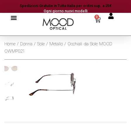
Spedizioni Gratuite in Tutta Italia per ordini sup. a 25€
Ogni giorno nuovi modelli
0
Home
/
Donna
/
Sole
/
Metallo
/ Occhiali da Sole MOOD
OWMP021