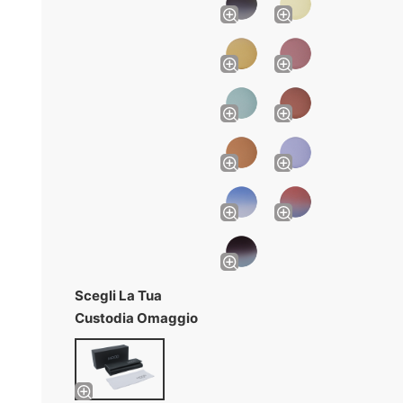
Scegli La Tua
Custodia Omaggio