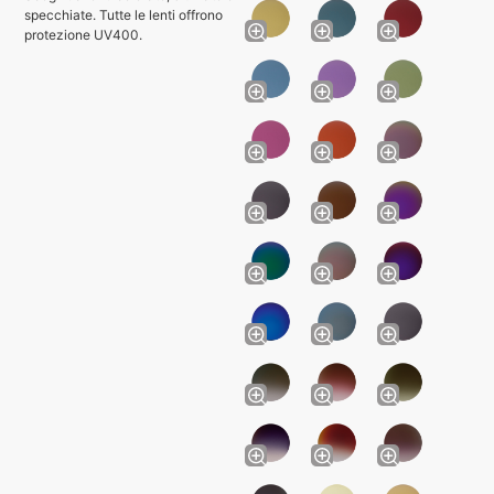
specchiate. Tutte le lenti offrono
protezione UV400.