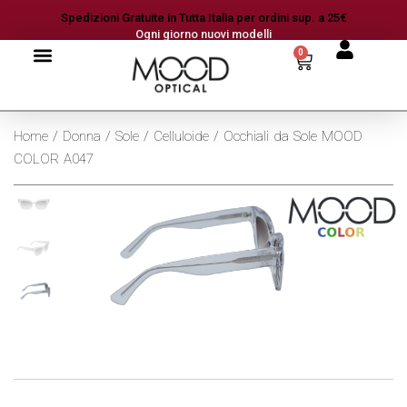
Spedizioni Gratuite in Tutta Italia per ordini sup. a 25€
Ogni giorno nuovi modelli
0
Home
/
Donna
/
Sole
/
Celluloide
/ Occhiali da Sole MOOD
COLOR A047