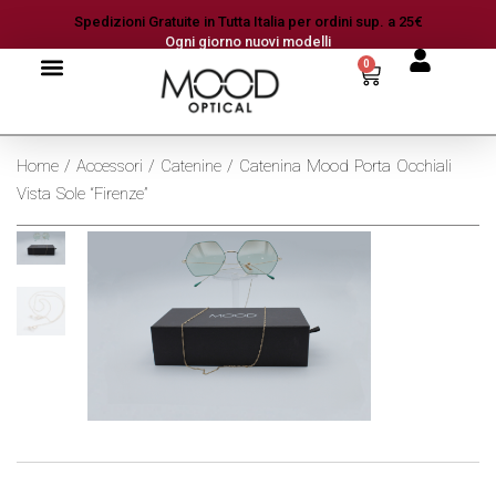
Spedizioni Gratuite in Tutta Italia per ordini sup. a 25€
Ogni giorno nuovi modelli
0
Home
/
Accessori
/
Catenine
/ Catenina Mood Porta Occhiali
Vista Sole “Firenze”