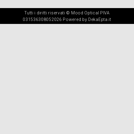
Tutti i diritti riservati © Mood Optical PIVA
031536308052026 Powered by DekaEpta.it