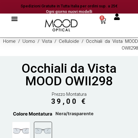
Spedizioni Gratuite in Tutta Italia per ordini sup. a 25€
Ogni giorno nuovi modelli
0
Home
/
Uomo
/
Vista
/
Celluloide
/ Occhiali da Vista MOOD
OWII298
Occhiali da Vista
MOOD OWII298
Prezzo Montatura
39,00
€
Colore Montatura
Nera/trasparente