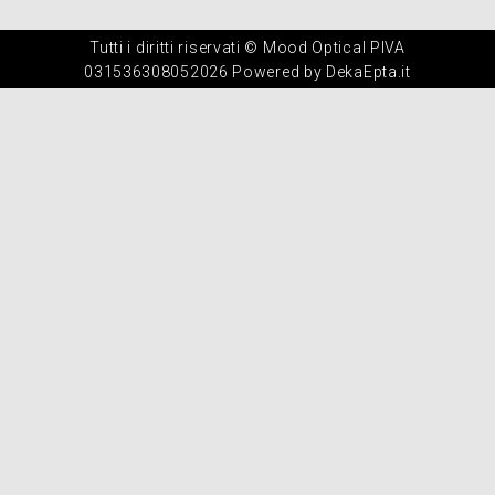
Tutti i diritti riservati © Mood Optical PIVA
031536308052026 Powered by DekaEpta.it