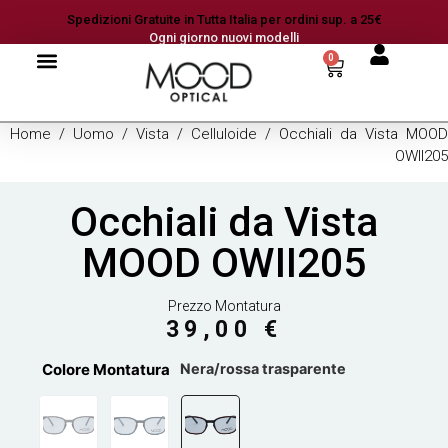
Spedizioni Gratuite in Tutta Italia per ordini sup. a 25€
Ogni giorno nuovi modelli
0
Home
/
Uomo
/
Vista
/
Celluloide
/ Occhiali da Vista MOOD
OWII205
Occhiali da Vista
MOOD OWII205
Prezzo Montatura
39,00
€
Colore Montatura
Nera/rossa trasparente