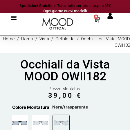
Spedizioni Gratuite in Tutta Italia per ordini sup. a 25€
Ogni giorno nuovi modelli
0
Home
/
Uomo
/
Vista
/
Celluloide
/ Occhiali da Vista MOOD
OWII182
Occhiali da Vista
MOOD OWII182
Prezzo Montatura
39,00
€
Colore Montatura
Nera/trasparente