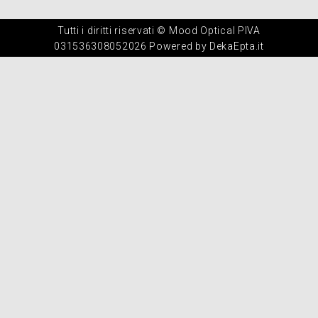
Tutti i diritti riservati © Mood Optical PIVA
031536308052026 Powered by DekaEpta.it