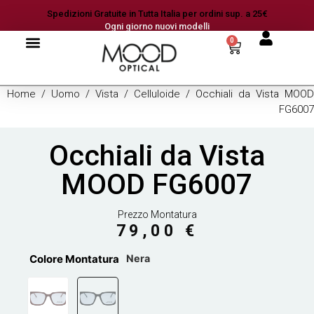
Spedizioni Gratuite in Tutta Italia per ordini sup. a 25€
Ogni giorno nuovi modelli
0
Home
/
Uomo
/
Vista
/
Celluloide
/ Occhiali da Vista MOOD
FG6007
Occhiali da Vista
MOOD FG6007
Prezzo Montatura
79,00
€
Colore Montatura
Nera