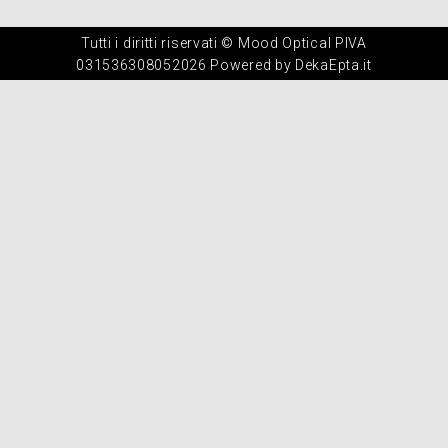
Tutti i diritti riservati © Mood Optical PIVA
031536308052026 Powered by DekaEpta.it