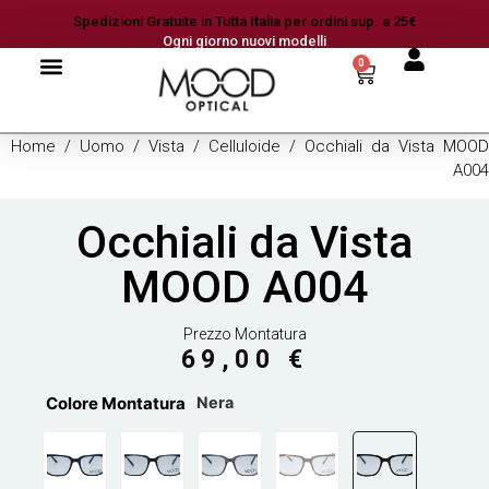
Spedizioni Gratuite in Tutta Italia per ordini sup. a 25€
Ogni giorno nuovi modelli
0
Home
/
Uomo
/
Vista
/
Celluloide
/ Occhiali da Vista MOOD
A004
Occhiali da Vista
MOOD A004
Prezzo Montatura
69,00
€
Colore Montatura
Nera