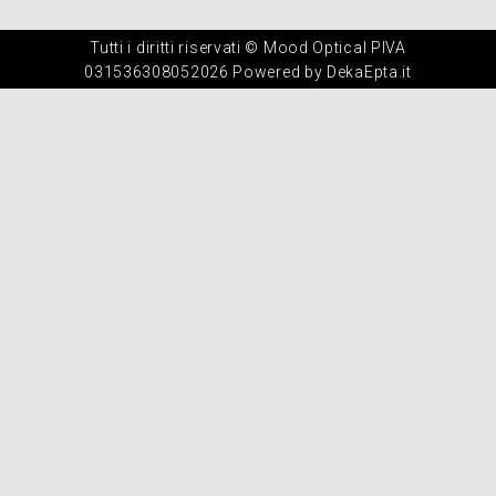
Tutti i diritti riservati © Mood Optical PIVA
031536308052026 Powered by DekaEpta.it