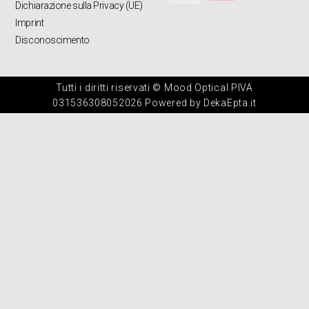
Dichiarazione sulla Privacy (UE)
Imprint
Disconoscimento
Tutti i diritti riservati © Mood Optical PIVA
031536308052026 Powered by DekaEpta.it