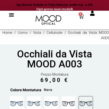
Spedizioni Gratuite in Tutta Italia per ordini sup. a 25€
Ogni giorno nuovi modelli
0
Home
/
Uomo
/
Vista
/
Celluloide
/ Occhiali da Vista MOOD
A003
Occhiali da Vista
MOOD A003
Prezzo Montatura
69,00
€
Colore Montatura
Nera