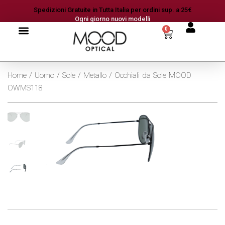
Spedizioni Gratuite in Tutta Italia per ordini sup. a 25€
Ogni giorno nuovi modelli
0
Home
/
Uomo
/
Sole
/
Metallo
/ Occhiali da Sole MOOD
OWMS118