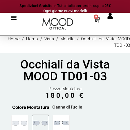
Spedizioni Gratuite in Tutta Italia per ordini sup. a 25€
Ogni giorno nuovi modelli
0
Home
/
Uomo
/
Vista
/
Metallo
/ Occhiali da Vista MOOD
TD01-03
Occhiali da Vista
MOOD TD01-03
Prezzo Montatura
180,00
€
Colore Montatura
Canna di fucile