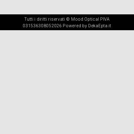
Tutti i diritti riservati © Mood Optical PIVA
031536308052026 Powered by DekaEpta.it