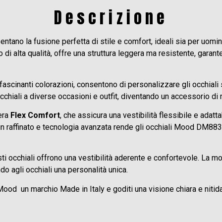
Descrizione
ntano la fusione perfetta di stile e comfort, ideali sia per uom
o di alta qualità, offre una struttura leggera ma resistente, gara
ffascinanti colorazioni, consentono di personalizzare gli occhiali 
occhiali a diverse occasioni e outfit, diventando un accessorio d
era
Flex Comfort
, che assicura una vestibilità flessibile e adat
gn raffinato e tecnologia avanzata rende gli occhiali Mood DM883
i occhiali offrono una vestibilità aderente e confortevole. La m
do agli occhiali una personalità unica.
a Mood un marchio Made in Italy e goditi una visione chiara e niti