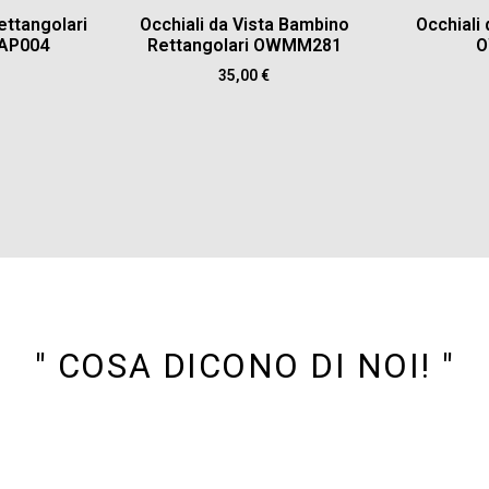
ettangolari
Occhiali da Vista Bambino
Occhiali
AP004
Rettangolari OWMM281
O
35,00
€
" COSA DICONO DI NOI! "