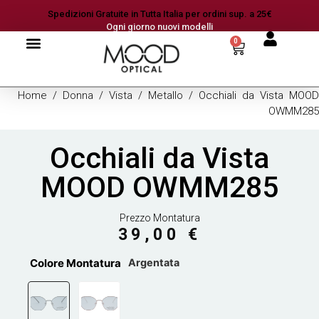
Spedizioni Gratuite in Tutta Italia per ordini sup. a 25€
Ogni giorno nuovi modelli
0
Home
/
Donna
/
Vista
/
Metallo
/ Occhiali da Vista MOOD
OWMM285
Occhiali da Vista
MOOD OWMM285
Prezzo Montatura
39,00
€
Colore Montatura
Argentata