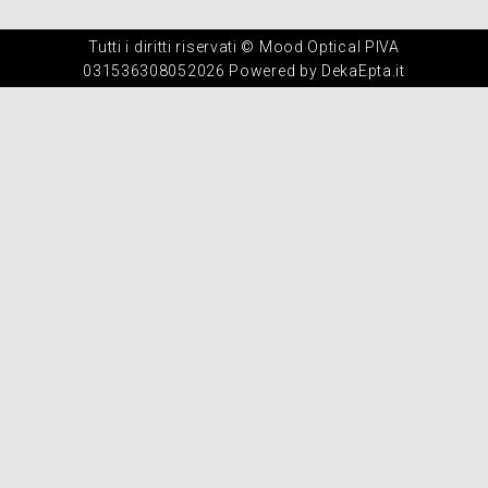
Tutti i diritti riservati © Mood Optical PIVA
031536308052026 Powered by DekaEpta.it