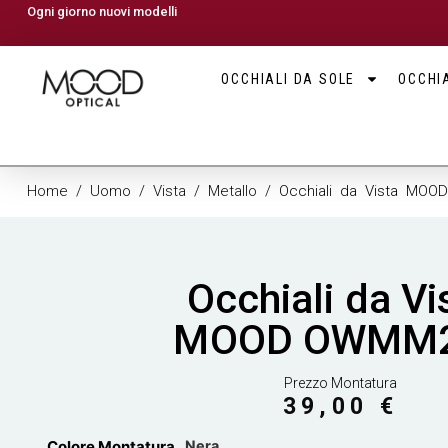
Ogni giorno nuovi modelli
OCCHIALI DA SOLE
OCCHIA
Home
/
Uomo
/
Vista
/
Metallo
/ Occhiali da Vista MO
Occhiali da Vi
MOOD OWMM
Prezzo Montatura
39,00
€
Colore Montatura
Nera