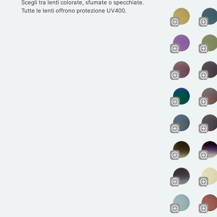
Scegli tra lenti colorate, sfumate o specchiate.
Tutte le lenti offrono protezione UV400.