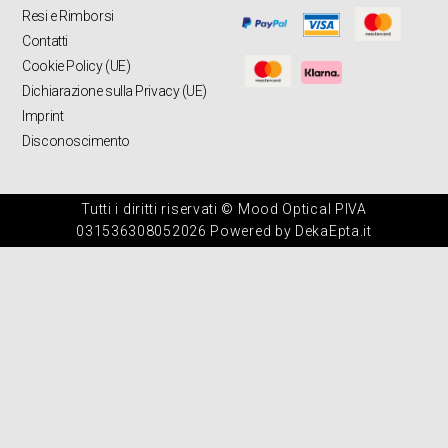
Resi e Rimborsi
Contatti
Cookie Policy (UE)
Dichiarazione sulla Privacy (UE)
Imprint
Disconoscimento
Tutti i diritti riservati © Mood Optical PIVA
031536308052026 Powered by DekaEpta.it