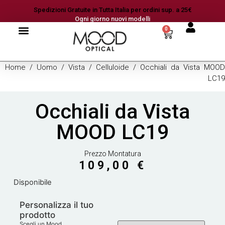
Spedizioni Gratuite in Tutta Italia per ordini sup. a 25€
Ogni giorno nuovi modelli
0
Home
/
Uomo
/
Vista
/
Celluloide
/ Occhiali da Vista MOOD
LC19
Occhiali da Vista
MOOD LC19
Prezzo Montatura
109,00
€
Disponibile
Personalizza il tuo
prodotto
Scegli un Mood