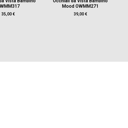
 da Vista Bambino
Occhiali da Vista Bambino
WMM317
Mood OWMM271
35,00
€
39,00
€