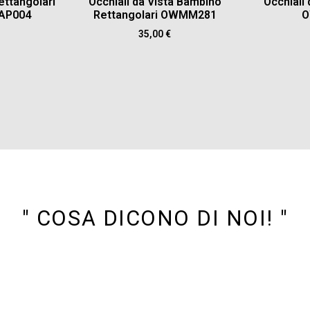
ettangolari
Occhiali da Vista Bambino
Occhiali
AP004
Rettangolari OWMM281
O
35,00
€
" COSA DICONO DI NOI! "