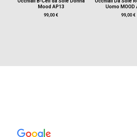
Occhiali B-Cell da Sole Donna
Occhiali Da Sole R
Mood AP13
Uomo MOOD 
99,00
€
99,00
€