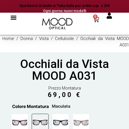
Spedizioni Gratuite in Tutta Italia per ordini sup. a 25€
Ogni giorno nuovi modelli
0
Home
/
Donna
/
Vista
/
Celluloide
/ Occhiali da Vista MOOD
A031
Occhiali da Vista
MOOD A031
Prezzo Montatura
69,00
€
Colore Montatura
Maculata