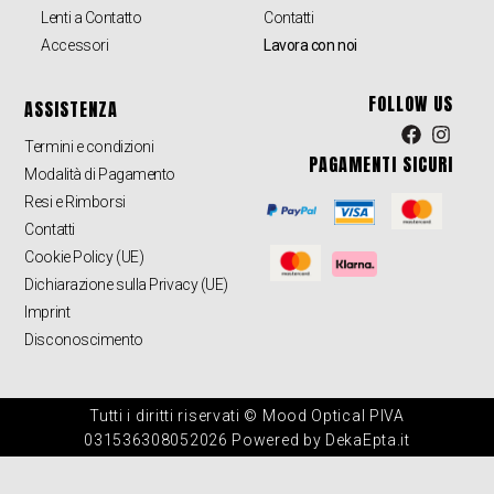
Lenti a Contatto
Contatti
Accessori
Lavora con noi
FOLLOW US
ASSISTENZA
Termini e condizioni
PAGAMENTI SICURI
Modalità di Pagamento
Resi e Rimborsi
Contatti
Cookie Policy (UE)
Dichiarazione sulla Privacy (UE)
Imprint
Disconoscimento
Tutti i diritti riservati © Mood Optical PIVA
031536308052026 Powered by DekaEpta.it