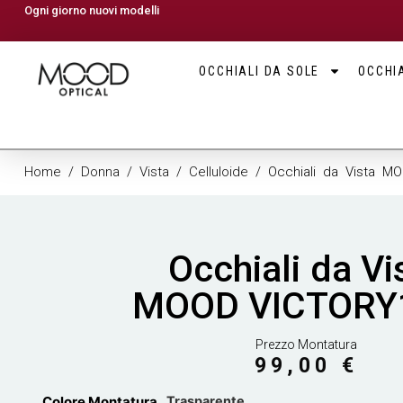
Ogni giorno nuovi modelli
OCCHIALI DA SOLE
OCCHIA
Home
/
Donna
/
Vista
/
Celluloide
/ Occhiali da Vista M
Occhiali da Vi
MOOD VICTORY
Prezzo Montatura
99,00
€
Colore Montatura
Trasparente