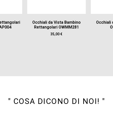
ettangolari
Occhiali da Vista Bambino
Occhiali
AP004
Rettangolari OWMM281
O
35,00
€
" COSA DICONO DI NOI! "