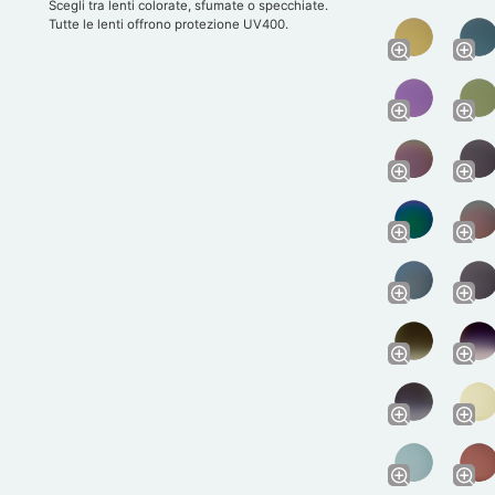
Scegli tra lenti colorate, sfumate o specchiate.
Tutte le lenti offrono protezione UV400.