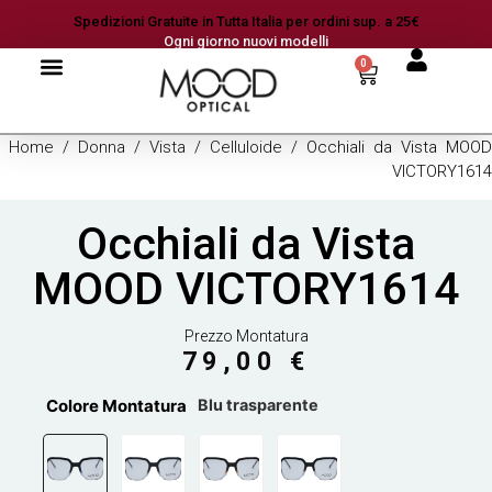
Spedizioni Gratuite in Tutta Italia per ordini sup. a 25€
Ogni giorno nuovi modelli
0
Home
/
Donna
/
Vista
/
Celluloide
/ Occhiali da Vista MOOD
VICTORY1614
Occhiali da Vista
MOOD VICTORY1614
Prezzo Montatura
79,00
€
Colore Montatura
Blu trasparente