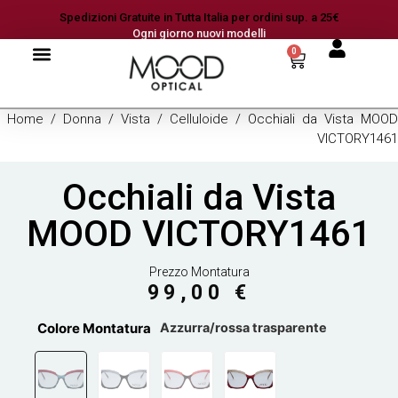
Spedizioni Gratuite in Tutta Italia per ordini sup. a 25€
Ogni giorno nuovi modelli
0
Home
/
Donna
/
Vista
/
Celluloide
/ Occhiali da Vista MOOD
VICTORY1461
Occhiali da Vista
MOOD VICTORY1461
Prezzo Montatura
99,00
€
Colore Montatura
Azzurra/rossa trasparente