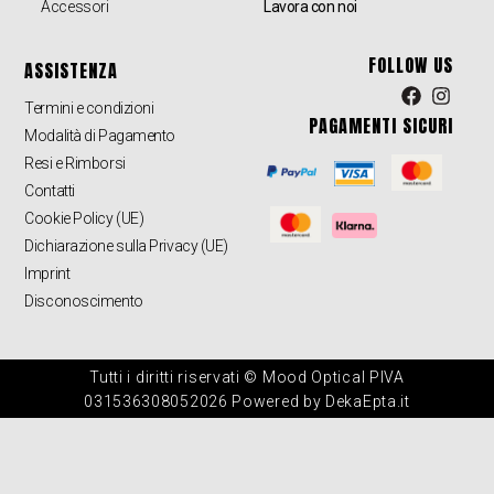
Accessori
Lavora con noi
FOLLOW US
ASSISTENZA
Termini e condizioni
PAGAMENTI SICURI
Modalità di Pagamento
Resi e Rimborsi
Contatti
Cookie Policy (UE)
Dichiarazione sulla Privacy (UE)
Imprint
Disconoscimento
Tutti i diritti riservati © Mood Optical PIVA
031536308052026 Powered by DekaEpta.it