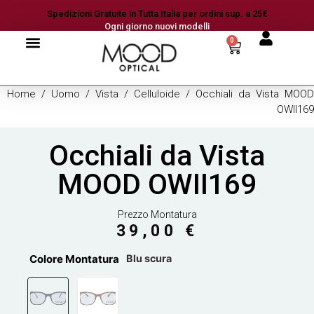
Spedizioni Gratuite in Tutta Italia per ordini sup. a 25€
Ogni giorno nuovi modelli
0
Home
/
Uomo
/
Vista
/
Celluloide
/ Occhiali da Vista MOOD
OWII169
Occhiali da Vista
MOOD OWII169
Prezzo Montatura
39,00
€
Colore Montatura
Blu scura