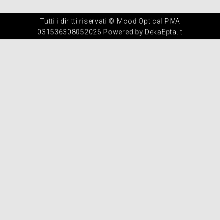
Tutti i diritti riservati © Mood Optical PIVA
031536308052026 Powered by DekaEpta.it