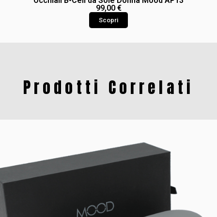
Occhiali B-Cell da Sole Donna Mood AP13
99,00
€
Scopri
Prodotti Correlati