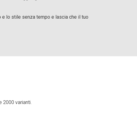
 e lo stile senza tempo e lascia che il tuo
e 2000 varianti.