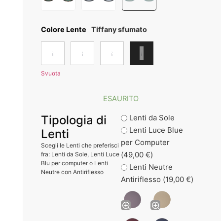
Colore Lente
Tiffany sfumato
Svuota
ESAURITO
Tipologia di
Lenti da Sole
Lenti Luce Blue
Lenti
per Computer
Scegli le Lenti che preferisci
(
49,00
€
)
fra: Lenti da Sole, Lenti Luce
Blu per computer o Lenti
Lenti Neutre
Neutre con Antiriflesso
Antiriflesso (
19,00
€
)