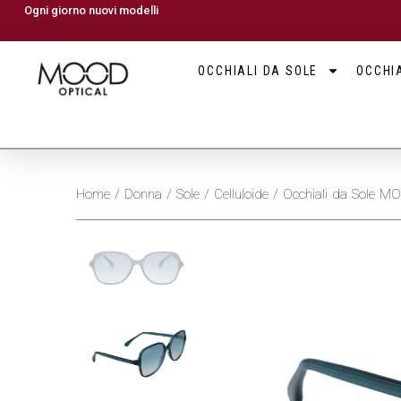
Ogni giorno nuovi modelli
OCCHIALI DA SOLE
OCCHIA
Home
/
Donna
/
Sole
/
Celluloide
/ Occhiali da Sole 