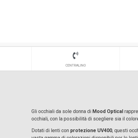
CENTRALINO
Gli occhiali da sole donna di
Mood Optical
rappres
occhiali, con la possibilità di scegliere sia il col
Dotati di lenti con
protezione UV400
, questi occ
vasta gamma di colorazioni disponibili per le lenti