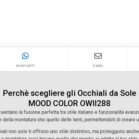
WHATSAPP
E-MAIL
Perchè scegliere gli Occhiali da Sole
MOOD COLOR OWII288
entano la fusione perfetta tra stile italiano e funzionalità avanz
ore della montatura che quello delle lenti, permettendoti di creare 
hiali non solo ti offrono uno stile distintivo, ma proteggono anche
 e montatura, puoi trovare quella che meglio si adatta al tuo stile