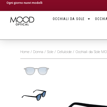
Ogni giorno nuovi modelli
OCCHIALI DA SOLE
OCCHIA
Home
/
Donna
/
Sole
/
Celluloide
/ Occhiali da Sole 