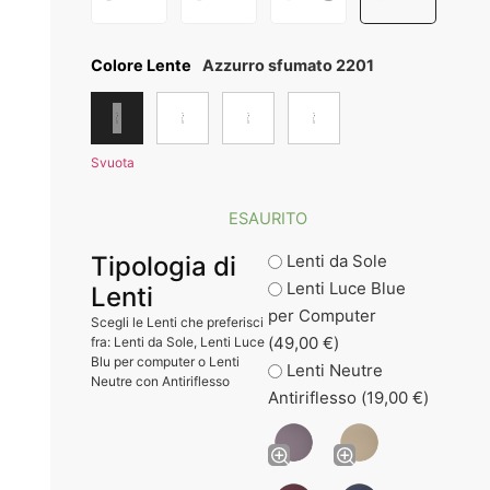
Colore Lente
Azzurro sfumato 2201
Svuota
ESAURITO
Tipologia di
Lenti da Sole
Lenti Luce Blue
Lenti
per Computer
Scegli le Lenti che preferisci
(
49,00
€
)
fra: Lenti da Sole, Lenti Luce
Blu per computer o Lenti
Lenti Neutre
Neutre con Antiriflesso
Antiriflesso (
19,00
€
)