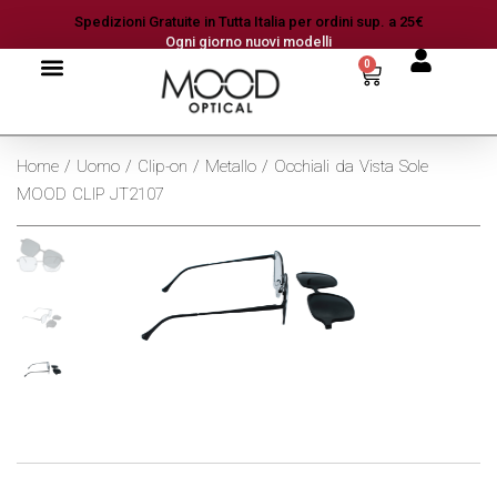
Spedizioni Gratuite in Tutta Italia per ordini sup. a 25€
Ogni giorno nuovi modelli
0
Home
/
Uomo
/
Clip-on
/
Metallo
/ Occhiali da Vista Sole
MOOD CLIP JT2107