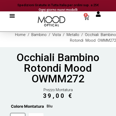
Spedizioni Gratuite in Tutta Italia per ordini sup. a 25€
Ogni giorno nuovi modelli
0
Home
/
Bambino
/
Vista
/
Metallo
/ Occhiali Bambino
Rotondi Mood OWMM272
Occhiali Bambino
Rotondi Mood
OWMM272
Prezzo Montatura
39,00
€
Colore Montatura
Blu