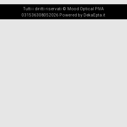
Tutti i diritti riservati © Mood Optical PIVA
031536308052026 Powered by DekaEpta.it