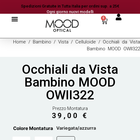
Spedizioni Gratuite in Tutta Italia per ordini sup. a 25€
Ogni giorno nuovi modelli
0
Home
/
Bambino
/
Vista
/
Celluloide
/ Occhiali da Vista
Bambino MOOD OWII322
Occhiali da Vista
Bambino MOOD
OWII322
Prezzo Montatura
39,00
€
Colore Montatura
Variegata/azzurra