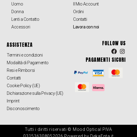
Uomo
Il Mio Account
Donna
Ordini
Lenti a Contatto
Contatti
Accessori
Lavora con noi
FOLLOW US
ASSISTENZA
Termini e condizioni
PAGAMENTI SICURI
Modalità di Pagamento
Resi e Rimborsi
Contatti
Cookie Policy (UE)
Dichiarazione sulla Privacy (UE)
Imprint
Disconoscimento
Tutti i diritti riservati © Mood Optical PIVA
031536308052026 Powered by DekaEpta.it