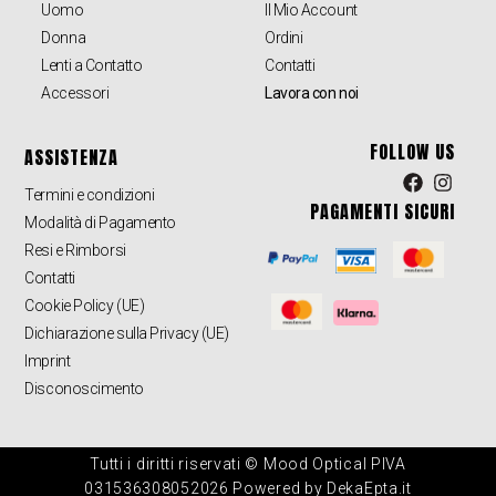
Uomo
Il Mio Account
Donna
Ordini
Lenti a Contatto
Contatti
Accessori
Lavora con noi
FOLLOW US
ASSISTENZA
Termini e condizioni
PAGAMENTI SICURI
Modalità di Pagamento
Resi e Rimborsi
Contatti
Cookie Policy (UE)
Dichiarazione sulla Privacy (UE)
Imprint
Disconoscimento
Tutti i diritti riservati © Mood Optical PIVA
031536308052026 Powered by DekaEpta.it