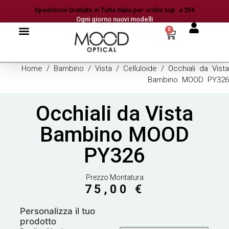
Spedizioni Gratuite in Tutta Italia per ordini sup. a 25€
Ogni giorno nuovi modelli
0
Home
/
Bambino
/
Vista
/
Celluloide
/ Occhiali da Vista
Bambino MOOD PY326
Occhiali da Vista
Bambino MOOD
PY326
Prezzo Montatura
75,00
€
Personalizza il tuo
prodotto