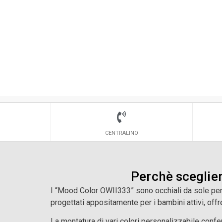
CENTRALINO
Perchè sceglie
I “Mood Color OWII333” sono occhiali da sole per b
progettati appositamente per i bambini attivi, off
La montatura di vari colori personalizzabile confe