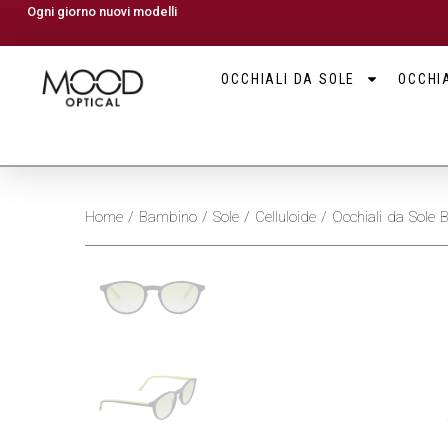
Ogni giorno nuovi modelli
OCCHIALI DA SOLE
OCCHIA
Home
/
Bambino
/
Sole
/
Celluloide
/ Occhiali da Sol