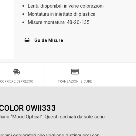
Lenti: disponibili in varie colorazioni
Montatura in iniettato di plastica
Misure montatura:
48-20-135
Guida Misure
CORRIERE ESPRESSO
TRANSAZIONI SICURE
D COLOR OWII333
aliano “Mood Optical”. Questi occhiali da sole sono
giovani esploratori che vogliono distinguersi con