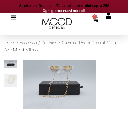
Spedizioni Gratuite in Tutta Italia per ordini sup. a 25€
Ogni giorno nuovi modelli
0
Home
/
Accessori
/
Catenine
/ Catenina Reggi Occhiali Vista
Sole Mood Milano