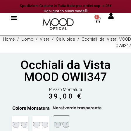
Spedizioni Gratuite in Tutta Italia per ordini sup. a 25€
Ogni giorno nuovi modelli
0
Home
/
Uomo
/
Vista
/
Celluloide
/ Occhiali da Vista MOOD
OWII347
Occhiali da Vista
MOOD OWII347
Prezzo Montatura
39,00
€
Colore Montatura
Nera/verde trasparente